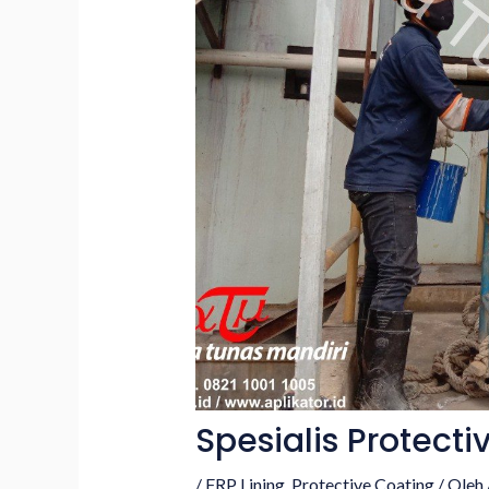
Spesialis Protecti
/
FRP Lining
,
Protective Coating
/ Oleh