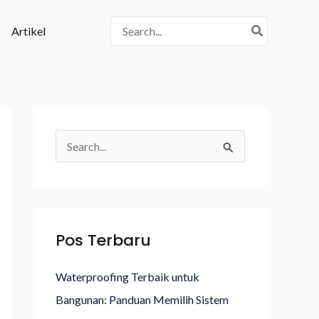
Search
Artikel
for:
C
a
r
i
Pos Terbaru
u
n
Waterproofing Terbaik untuk
t
Bangunan: Panduan Memilih Sistem
u