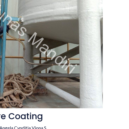
ve Coating
Angela Cynditia Viona S.