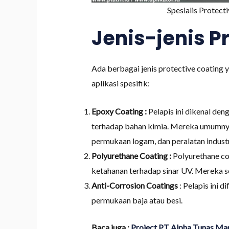
Spesialis Protect
Jenis-jenis P
Ada berbagai jenis protective coating 
aplikasi spesifik:
Epoxy Coating :
Pelapis ini dikenal den
terhadap bahan kimia. Mereka umumnya 
permukaan logam, dan peralatan industr
Polyurethane Coating :
Polyurethane co
ketahanan terhadap sinar UV. Mereka se
Anti-Corrosion Coatings
: Pelapis ini 
permukaan baja atau besi.
Baca juga :
Project PT Alpha Tunas Man