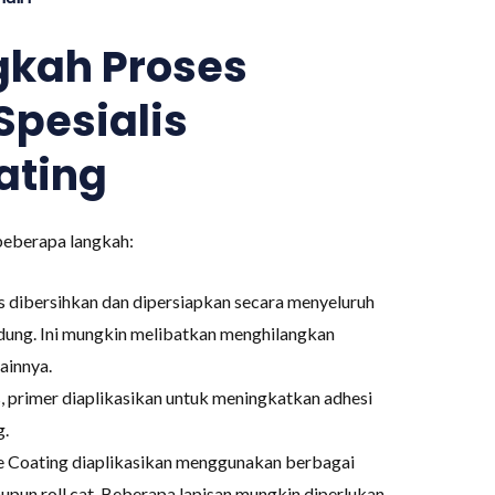
kah Proses
Spesialis
ating
 beberapa langkah:
 dibersihkan dan dipersiapkan secara menyeluruh
dung. Ini mungkin melibatkan menghilangkan
lainnya.
 primer diaplikasikan untuk meningkatkan adhesi
g.
e Coating diaplikasikan menggunakan berbagai
upun roll cat. Beberapa lapisan mungkin diperlukan