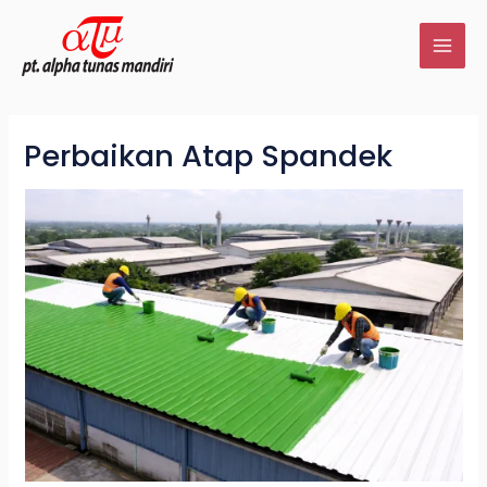
Lewati
MAI
ke
ME
konten
Perbaikan Atap Spandek
LE