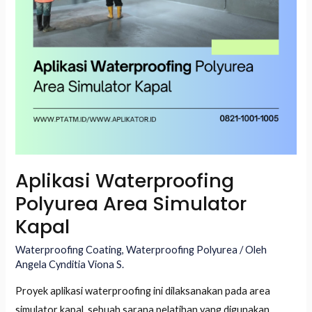
Aplikasi Waterproofing
Polyurea Area Simulator
Kapal
Waterproofing Coating
,
Waterproofing Polyurea
/ Oleh
Angela Cynditia Viona S.
LE
Proyek aplikasi waterproofing ini dilaksanakan pada area
simulator kapal, sebuah sarana pelatihan yang digunakan