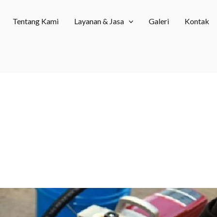
Tentang Kami
Layanan & Jasa
Galeri
Kontak