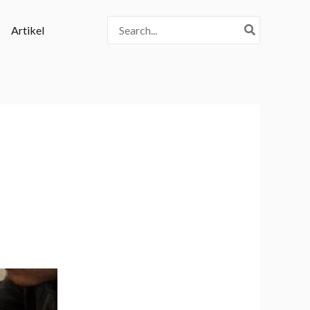
Search
Artikel
for: