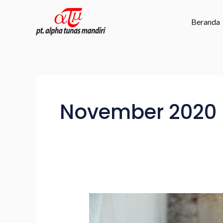
Lewati
ke
Beranda
konten
November 2020
Perbaikan
Beton