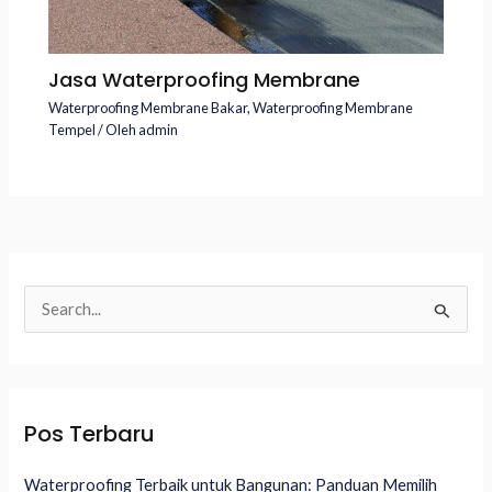
Jasa Waterproofing Membrane
Waterproofing Membrane Bakar
,
Waterproofing Membrane
Tempel
/ Oleh
admin
C
a
r
i
Pos Terbaru
u
n
Waterproofing Terbaik untuk Bangunan: Panduan Memilih